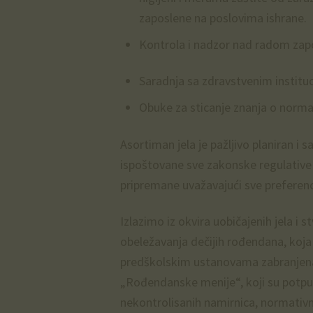
zaposlene na poslovima ishrane.
Kontrola i nadzor nad radom zapo
Saradnja sa zdravstvenim institu
Obuke za sticanje znanja o norma
Asortiman jela je pažljivo planiran i 
ispoštovane sve zakonske regulative 
pripremane uvažavajući sve preferenci
Izlazimo iz okvira uobičajenih jela i
obeležavanja dečijih rođendana, koja 
predškolskim ustanovama zabranjena,
„Rođendanske menije“, koji su potpu
nekontrolisanih namirnica, normativn