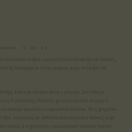
RANA DECE
4880
0
, prvenstveno majke, od početne interakcije sa bebom,
emećaj hranjenja je česta pojava, koja se javlja čak
elja, kada je ishrana dece u pitanju. Sve više je
ena u Francuskoj i Americi govore da nivo znanja o
 smanjenje posledica nepravilne ishrane. Broj gojazne
st (lat. obesitas) se definiše kao hronična bolest, koja
jem masti u organizmu i povećanjem telesne težine.