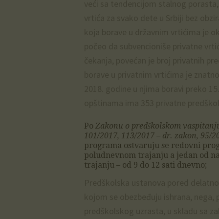
veći sa tendencijom stalnog porasta,
vrtića za svako dete u Srbiji bez obz
koja borave u državnim vrtićima je o
počeo da subvencioniše privatne vrti
čekanja, povećan je broj privatnih pr
borave u privatnim vrtićima je znat
2018. godine u njima boravi preko 
opštinama ima 353 privatne predškol
Po
Zakonu o predškolskom vaspitanju 
101/2017, 113/2017 – dr. zakon, 95/20
programa ostvaruju se redovni pro
poludnevnom trajanju a jedan od naj
trajanju – od 9 do 12 sati dnevno;
Predškolska ustanova pored delatnost
kojom se obezbeđuju ishrana, nega, p
predškolskog uzrasta, u skladu sa 