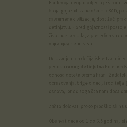
Epidemija ovog oboljenja je širom sv
broja gojaznih zabeleženo u SAD, pa
savremene civilizacije, dostižući pra
detinjstvu. Pored gojaznosti postoje 
životnog perioda, a posledica su od
najranijeg detinjstva.
Delovanjem na dečija iskustva utiče
periodu
ranog detinjstva
koje preds
odnosa deteta prema hrani. Zadatak n
obrazovanja, brige o deci, i roditelj
osnova, jer od toga šta nam deca dana
Zašto delovati preko predškolskih u
Obuhvat dece od 1 do 6.5 godina, si