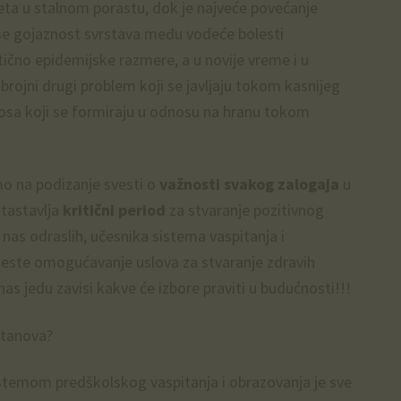
eta u stalnom porastu, dok je najveće povećanje
 se gojaznost svrstava među vodeće bolesti
ktično epidemijske razmere, a u novije vreme i u
brojni drugi problem koji se javljaju tokom kasnijeg
nosa koji se formiraju u odnosu na hranu tokom
mo na podizanje svesti o
važnosti svakog zalogaja
u
tastavlja
kritični period
za stvaranje pozitivnog
as odraslih, učesnika sistema vaspitanja i
a jeste omogućavanje uslova za stvaranje zdravih
s jedu zavisi kakve će izbore praviti u budućnosti!!!
stanova?
stemom predškolskog vaspitanja i obrazovanja je sve