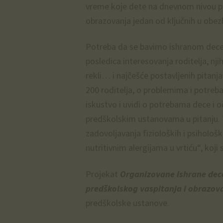
vreme koje dete na dnevnom nivou pro
obrazovanja jedan od ključnih u obez
Potreba da se bavimo ishranom dece
posledica interesovanja roditelja, 
rekli… i najčešće postavljenih pitan
200 roditelja, o problemima i potreb
iskustvo i uvidi o potrebama dece i o
predškolskim ustanovama u pitanju. T
zadovoljavanja fizioloških i psihološ
nutritivnim alergijama u vrtiću“, koj
Projekat
Organizovane ishrane dec
predškolskog vaspitanja i obrazov
predškolske ustanove.