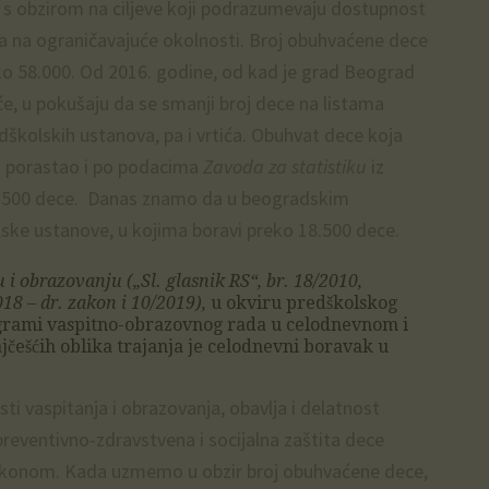
 s obzirom na ciljeve koji podrazumevaju dostupnost
ira na ograničavajuće okolnosti. Broj obuhvaćene dece
ko 58.000. Od 2016. godine, od kad je grad Beograd
će, u pokušaju da se smanji broj dece na listama
edškolskih ustanova, pa i vrtića. Obuhvat dece koja
no porastao i po podacima
Zavoda za statistiku
iz
15.500 dece. Danas znamo da u beogradskim
ske ustanove, u kojima boravi preko 18.500 dece.
i obrazovanju („Sl. glasnik RS“, br. 18/2010,
18 – dr. zakon i 10/2019),
u okviru predškolskog
grami vaspitno-obrazovnog rada u celodnevnom i
češćih oblika trajanja je celodnevni boravak u
i vaspitanja i obrazovanja, obavlja i delatnost
reventivno-zdravstvena i socijalna zaštita dece
zakonom. Kada uzmemo u obzir broj obuhvaćene dece,