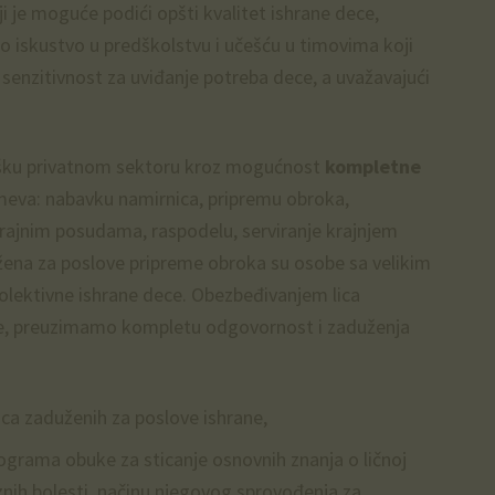
 je moguće podići opšti kvalitet ishrane dece,
no iskustvo u predškolstvu i učešću u timovima koji
a senzitivnost za uviđanje potreba dece, a uvažavajući
ršku privatnom sektoru kroz mogućnost
kompletne
meva: nabavku namirnica, pripremu obroka,
tfrajnim posudama, raspodelu, serviranje krajnjem
užena za poslove pripreme obroka su osobe sa velikim
 kolektivne ishrane dece. Obezbeđivanjem lica
ane, preuzimamo kompletu odgovornost i zaduženja
ca zaduženih za poslove ishrane,
ograma obuke za sticanje osnovnih znanja o ličnoj
znih bolesti, načinu njegovog sprovođenja za