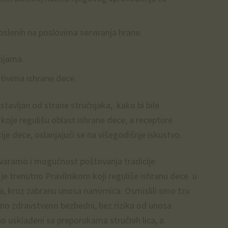
slenih na poslovima serviranja hrane.
cijama.
tivima ishrane dece.
sastavljan od strane stručnjaka, kako bi bile
koje regulišu oblast ishrane dece, a recepture
je dece, oslanjajući se na višegodišnje iskustvo.
 stvaramo i mogućnost poštovanja tradicije
je trenutno Pravilnikom koji reguliše ishranu dece u
 kroz zabranu unosa namirnica. Osmislili smo tzv.
no zdravstveno bezbedni, bez rizika od unosa
o usklađeni sa preporukama stručnih lica, a