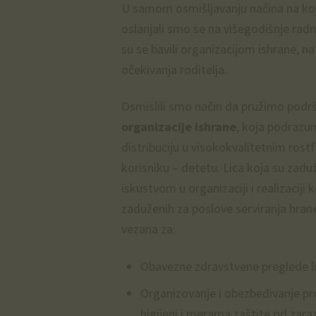
U samom osmišljavanju načina na koji
oslanjali smo se na višegodišnje rad
su se bavili organizacijom ishrane, n
očekivanja roditelja.
Osmislili smo način da pružimo pod
organizacije ishrane
, koja podrazu
distribuciju u visokokvalitetnim ros
korisniku – detetu. Lica koja su zad
iskustvom u organizaciji i realizaciji
zaduženih za poslove serviranja hr
vezana za:
Obavezne zdravstvene preglede li
Organizovanje i obezbeđivanje pr
higijeni i merama zaštite od zara