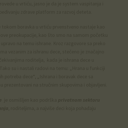
vede u vrtiću, jasno je da je system vaspitanja i
beđivanju zdrave platform za razvoj deteta.
 tokom boravka u vrtiću prvenstveno nastaje kao
njihove preokupacije, kao što smo na samom početku
ja upravo na temu ishrane. Kroz razgovore sa preko
ama vezanim za ishranu dece, stečeno je značajno
čekivanjima roditelja, kada je ishrana dece u
ako su i nastali radovi na temu: „Hrana u funkciji
kih potreba dece“, „Ishrana i boravak dece sa
i su prezentovani na stručnim skupovima i objavljeni.
e
je osmišljen kao podrška
privatnom sektoru
anja
, roditeljima, a najviše deci koja pohađaju