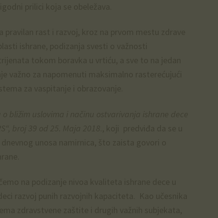
igodni prilici koja se obeležava.
 pravilan rast i razvoj, kroz na prvom mestu zdrave
blasti ishrane, podizanja svesti o važnosti
ijenata tokom boravka u vrtiću, a sve to na jedan
nje važno za napomenuti maksimalno rasterećujući
stema za vaspitanje i obrazovanje.
a o bližim uslovima i načinu ostvarivanja ishrane dece
RS“, broj 39 od 25. Maja 2018
., koji predviđa da se u
 dnevnog unosa namirnica, što zaista govori o
hrane.
čemo na podizanje nivoa kvaliteta ishrane dece u
deci razvoj punih razvojnih kapaciteta. Kao učesnika
tema zdravstvene zaštite i drugih važnih subjekata,