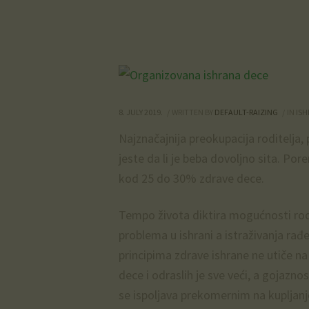
8. JULY 2019.
WRITTEN BY
DEFAULT-RAIZING
IN
ISH
Najznačajnija preokupacija roditelja
jeste da li je beba dovoljno sita. Por
kod 25 do 30% zdrave dece.
Tempo života diktira mogućnosti rodit
problema u ishrani a istraživanja rađ
principima zdrave ishrane ne utiče na
dece i odraslih je sve veći, a gojazno
se ispoljava prekomernim na kupljan