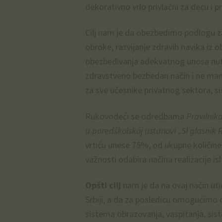
dekorativno vrlo privlačni za decu i pr
Cilj nam je da obezbedimo podlogu za
obroke, razvijanje zdravih navika iz o
obezbeđivanja adekvatnog unosa nutr
zdravstveno bezbedan način i ne ma
za sve učesnike privatnog sektora, si
Rukovodeći se odredbama
Pravilnik
u poredškolskoj ustanovi „Sl glasnik 
vrtiću unese 75%, od ukupne količine
važnosti odabira načina realizacije is
Opšti cilj
nam je da na ovaj način uti
Srbiji, a da za posledicu omogućimo 
sistema obrazovanja, vaspitanja, sis